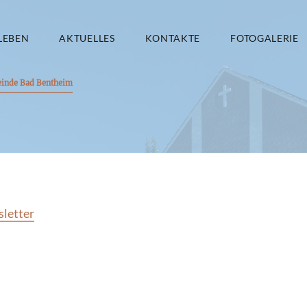
LEBEN
AKTUELLES
KONTAKTE
FOTOGALERIE
einde Bad Bentheim
sletter