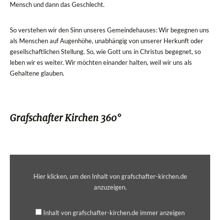
Mensch und dann das Geschlecht.
So verstehen wir den Sinn unseres Gemeindehauses: Wir begegnen uns
als Menschen auf Augenhöhe, unabhängig von unserer Herkunft oder
gesellschaftlichen Stellung. So, wie Gott uns in Christus begegnet, so
leben wir es weiter. Wir möchten einander halten, weil wir uns als
Gehaltene glauben.
Grafschafter Kirchen 360°
„„Evangelisch-
altreformierte
Kirche
Hier klicken, um den Inhalt von grafschafter-kirchen.de
Bad
anzuzeigen.
Bentheim“
—
Grafschafter
Inhalt von grafschafter-kirchen.de immer anzeigen